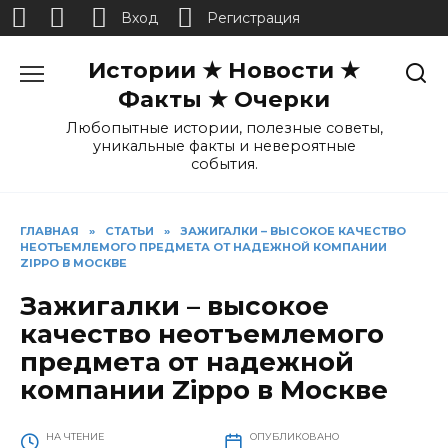
Вход
Регистрация
Перейти
Истории ★ Новости ★
к
содержанию
Факты ★ Очерки
Любопытные истории, полезные советы,
уникальные факты и невероятные
события.
ГЛАВНАЯ
»
СТАТЬИ
»
ЗАЖИГАЛКИ – ВЫСОКОЕ КАЧЕСТВО
НЕОТЪЕМЛЕМОГО ПРЕДМЕТА ОТ НАДЕЖНОЙ КОМПАНИИ
ZIPPO В МОСКВЕ
Зажигалки – высокое
качество неотъемлемого
предмета от надежной
компании Zippo в Москве
НА ЧТЕНИЕ
ОПУБЛИКОВАНО