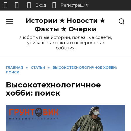
Вход
Регистрация
Перейти
Истории ★ Новости ★
к
содержанию
Факты ★ Очерки
Любопытные истории, полезные советы,
уникальные факты и невероятные
события.
ГЛАВНАЯ
»
СТАТЬИ
»
ВЫСОКОТЕХНОЛОГИЧНОЕ ХОББИ:
ПОИСК
Высокотехнологичное
хобби: поиск