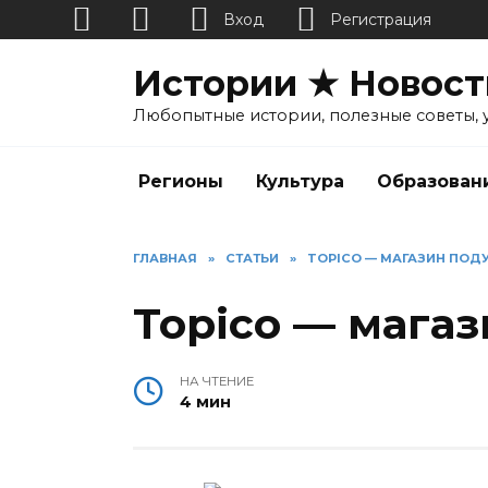
Вход
Регистрация
Перейти
Истории ★ Новост
к
содержанию
Любопытные истории, полезные советы, 
Регионы
Культура
Образован
ГЛАВНАЯ
»
СТАТЬИ
»
TOPICO — МАГАЗИН ПОД
Topico — мага
НА ЧТЕНИЕ
4 мин