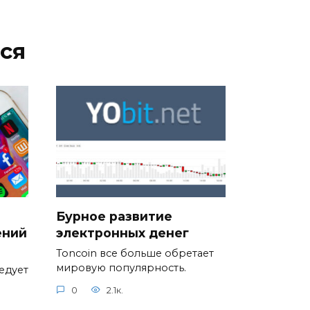
ся
Бурное развитие
ений
электронных денег
Toncoin все больше обретает
мировую популярность.
едует
0
2.1к.