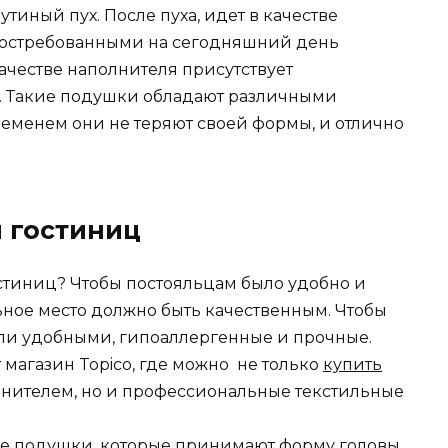
утиный пух. После пуха, идет в качестве
 востребованными на сегодняшний день
качестве наполнителя присутствует
. Такие подушки обладают различными
ременем они не теряют своей формы, и отлично
я гостиниц
остиниц? Чтобы постояльцам было удобно и
альное место должно быть качественным. Чтобы
ыли удобными, гипоаллергенные и прочные.
магазин Topico, где можно не только
купить
нителем, но и профессиональные текстильные
ие подушки, которые принимают форму головы