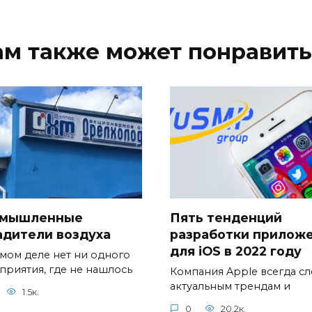
ам также может понравить
мышленные
Пять тенденций
адители воздуха
разработки прилож
для iOS в 2022 году
амом деле нет ни одного
приятия, где не нашлось
Компания Apple всегда сл
актуальным трендам и
1.5к.
0
20.2к.