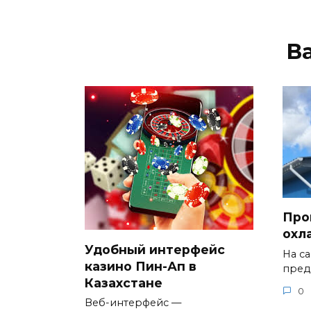
В
Про
охл
Удобный интерфейс
На с
казино Пин-Ап в
пред
Казахстане
0
Веб-интерфейс —