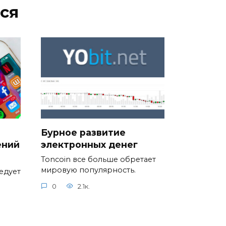
ся
Бурное развитие
ений
электронных денег
Toncoin все больше обретает
мировую популярность.
едует
0
2.1к.