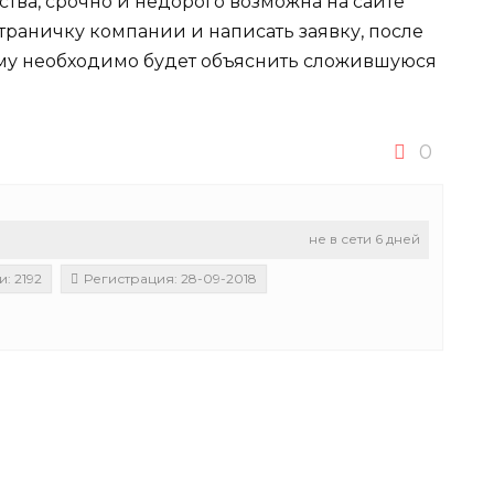
тва, срочно и недорого возможна на сайте
страничку компании и написать заявку, после
рому необходимо будет объяснить сложившуюся
0
не в сети 6 дней
: 2192
Регистрация: 28-09-2018