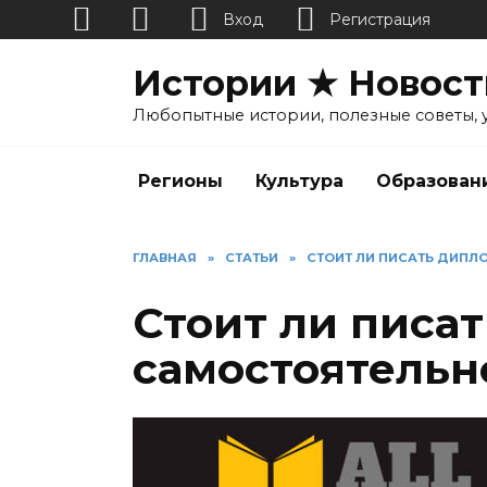
Вход
Регистрация
Перейти
Истории ★ Новост
к
содержанию
Любопытные истории, полезные советы, 
Регионы
Культура
Образован
ГЛАВНАЯ
»
СТАТЬИ
»
СТОИТ ЛИ ПИСАТЬ ДИПЛ
Стоит ли писа
самостоятельн