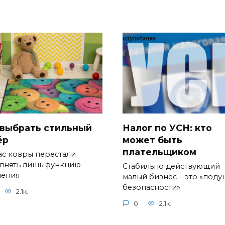
 выбрать стильный
Налог по УСН: кто
ёр
может быть
плательщиком
ас ковры перестали
лнять лишь функцию
Стабильно действующий
ления
малый бизнес – это «поду
безопасности»
2.1к.
0
2.1к.