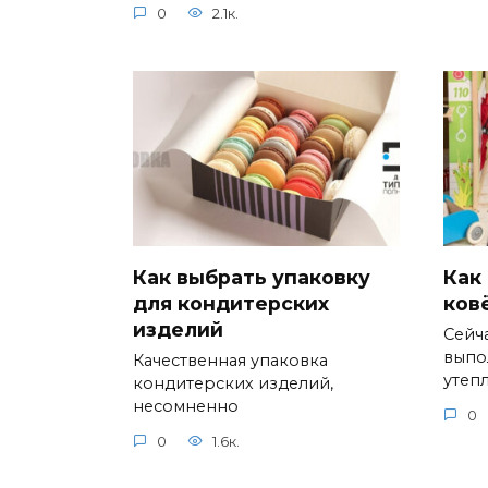
0
2.1к.
Как выбрать упаковку
Как
для кондитерских
ков
изделий
Сейч
выпо
Качественная упаковка
утеп
кондитерских изделий,
несомненно
0
0
1.6к.