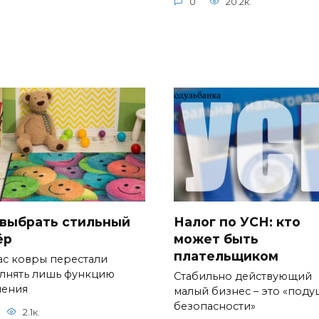
0
20.2к.
 выбрать стильный
Налог по УСН: кто
ёр
может быть
плательщиком
ас ковры перестали
лнять лишь функцию
Стабильно действующий
ления
малый бизнес – это «поду
безопасности»
2.1к.