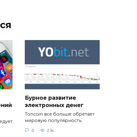
ся
Бурное развитие
ений
электронных денег
Toncoin все больше обретает
мировую популярность.
едует
0
2.1к.