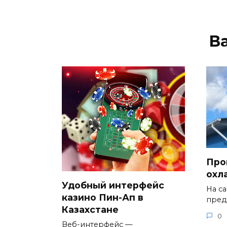
В
Про
охл
Удобный интерфейс
На с
казино Пин-Ап в
пред
Казахстане
0
Веб-интерфейс —