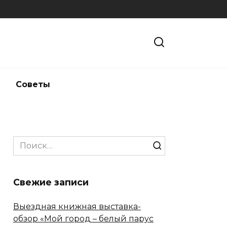
и
Советы
Search
for:
Свежие записи
Выездная книжная выставка-
обзор «Мой город – белый парус