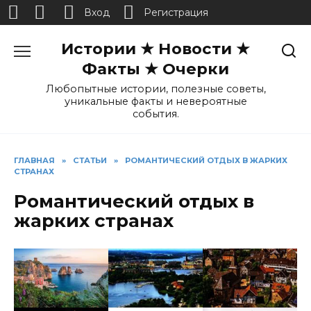
Вход
Регистрация
Перейти
Истории ★ Новости ★
к
содержанию
Факты ★ Очерки
Любопытные истории, полезные советы,
уникальные факты и невероятные
события.
ГЛАВНАЯ
»
СТАТЬИ
»
РОМАНТИЧЕСКИЙ ОТДЫХ В ЖАРКИХ
СТРАНАХ
Романтический отдых в
жарких странах