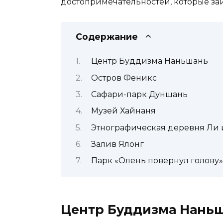
достопримечательностей, которые за
Содержание
Центр Буддизма Наньшань
Остров Феникс
Сафари-парк Дуншань
Музей Хайнаня
Этнографическая деревня Ли 
Залив Ялонг
Парк «Олень повернул голову»
Центр Буддизма Нань