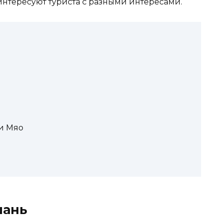
интересуют туриста с разными интересами.
и Мяо
шань