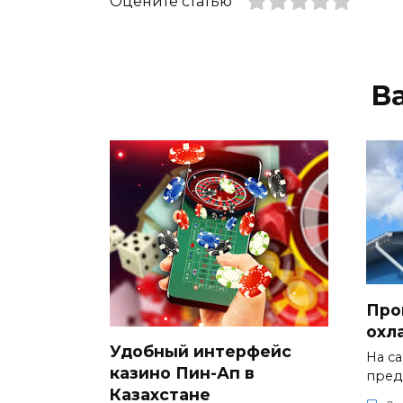
Оцените статью
В
Про
охл
Удобный интерфейс
На с
казино Пин-Ап в
пред
Казахстане