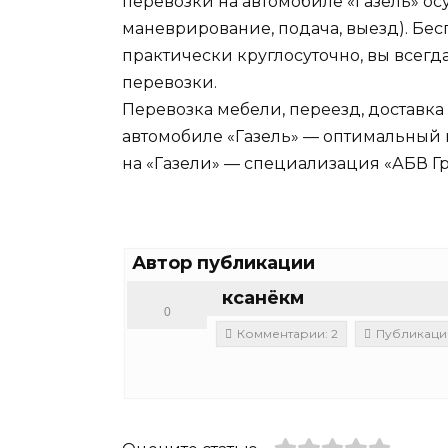
перевозки на автомобиле «Газель» ос
маневрирование, подача, выезд). Бе
практически круглосуточно, вы всег
перевозки.
Перевозка мебели, переезд, доставка
автомобиле «Газель» — оптимальный 
на «Газели» — специализация «АБВ Г
Автор публикации
ксанёкм
0
Комментарии: 2
Публикации