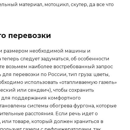
льный материал, мотоцикл, скутер, да все что
го перевозки
 и размером необходимой машины и
а теперь следует задуматься, об особенности
йте возьмем наиболее востребованный запрос
 для перевозки по России, тип груза: цветы,
еобходимо использовать «отапливаемую газель»
ский или сендвич), чтобы сохранить
и для поддержания комфортного
тановлены системы обогрева фургона, которые
ительные расстояния. Если речь идет о
или товаре, который должен храниться в
пользует газели с рефрижераторами, так