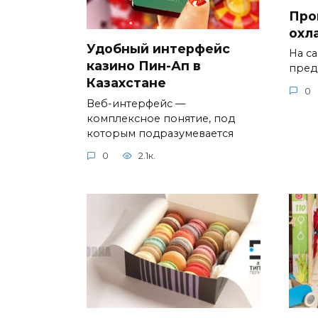
Про
охл
Удобный интерфейс
На с
казино Пин-Ап в
пред
Казахстане
0
Веб-интерфейс —
комплексное понятие, под
которым подразумевается
0
2.1к.