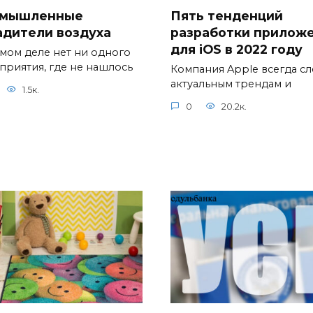
мышленные
Пять тенденций
адители воздуха
разработки прилож
для iOS в 2022 году
амом деле нет ни одного
приятия, где не нашлось
Компания Apple всегда сл
актуальным трендам и
1.5к.
0
20.2к.