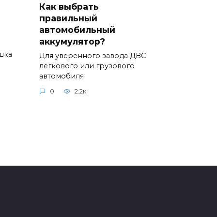
Как выбрать
правильный
автомобильный
аккумулятор?
шка
Для уверенного завода ДВС
легкового или грузового
автомобиля
0
2.2к.