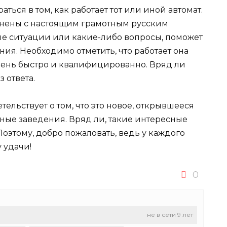
ться в том, как работает тот или иной автомат.
нены с настоящим грамотным русским
 ситуации или какие-либо вопросы, поможет
я. Необходимо отметить, что работает она
очень быстро и квалифицированно. Вряд ли
 ответа.
льствует о том, что это новое, открывшееся
ные заведения. Вряд ли, такие интересные
оэтому, добро пожаловать, ведь у каждого
 удачи!
0
не в сети 9 лет