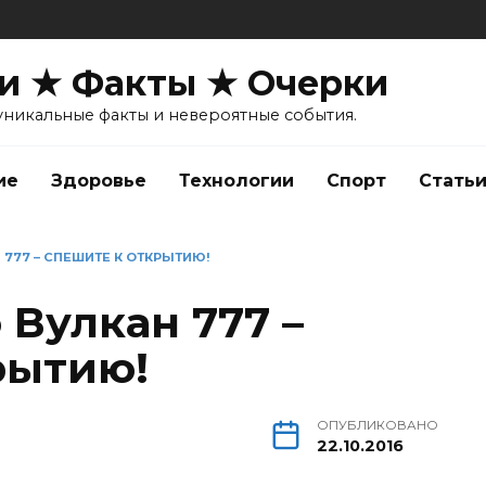
и ★ Факты ★ Очерки
уникальные факты и невероятные события.
ие
Здоровье
Технологии
Спорт
Стать
777 – СПЕШИТЕ К ОТКРЫТИЮ!
 Вулкан 777 –
рытию!
ОПУБЛИКОВАНО
22.10.2016