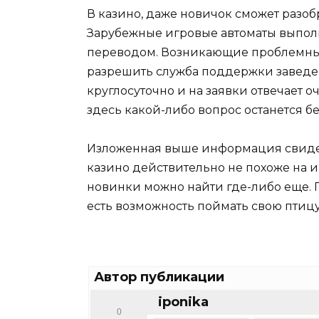
В казино, даже новичок сможет разобра
Зарубежные игровые автоматы выпол
переводом. Возникающие проблемные
разрешить служба поддержки заведени
круглосуточно и на заявки отвечает 
здесь какой-либо вопрос останется без
Изложенная выше информация свидете
казино действительно не похоже на и
новинки можно найти где-либо еще. П
есть возможность поймать свою птицу
Автор публикации
iponika
0