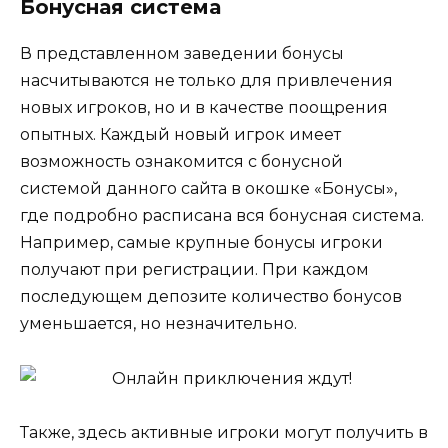
Бонусная система
В представленном заведении бонусы
насчитываются не только для привлечения
новых игроков, но и в качестве поощрения
опытных. Каждый новый игрок имеет
возможность ознакомится с бонусной
системой данного сайта в окошке «Бонусы»,
где подробно расписана вся бонусная система.
Например, самые крупные бонусы игроки
получают при регистрации. При каждом
последующем депозите количество бонусов
уменьшается, но незначительно.
Также, здесь активные игроки могут получить в