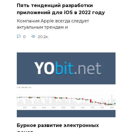
Пять тенденций разработки
приложений для iOS в 2022 году
Компания Apple всегда следует
актуальным трендам и
0
20.2к.
Бурное развитие электронных