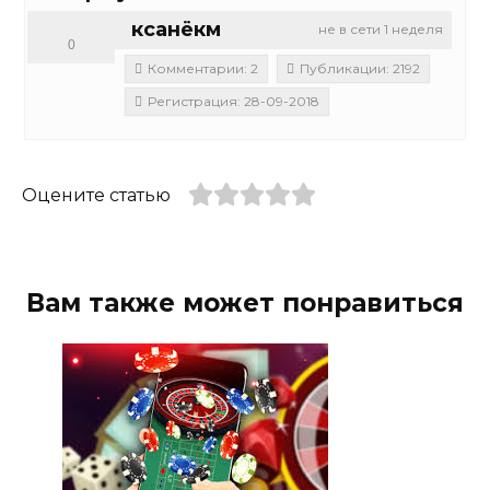
ксанёкм
не в сети 1 неделя
0
Комментарии: 2
Публикации: 2192
Регистрация: 28-09-2018
Оцените статью
Вам также может понравиться