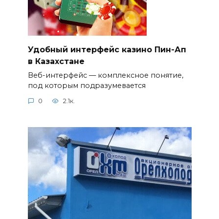
Удобный интерфейс казино Пин-Ап
в Казахстане
Веб-интерфейс — комплексное понятие,
под которым подразумевается
0
2.1к.