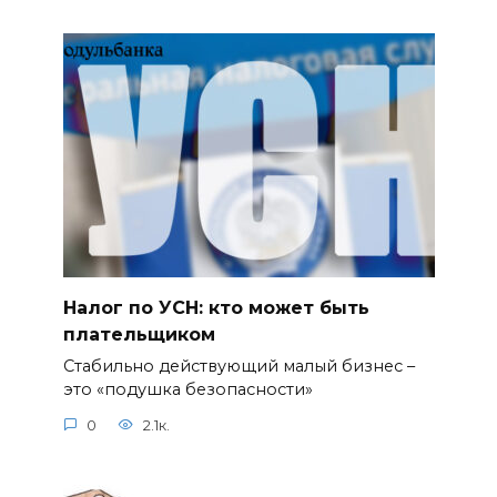
Налог по УСН: кто может быть
плательщиком
Стабильно действующий малый бизнес –
это «подушка безопасности»
0
2.1к.