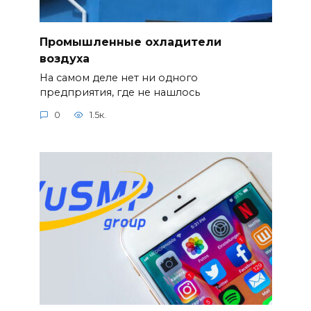
Промышленные охладители
воздуха
На самом деле нет ни одного
предприятия, где не нашлось
0
1.5к.