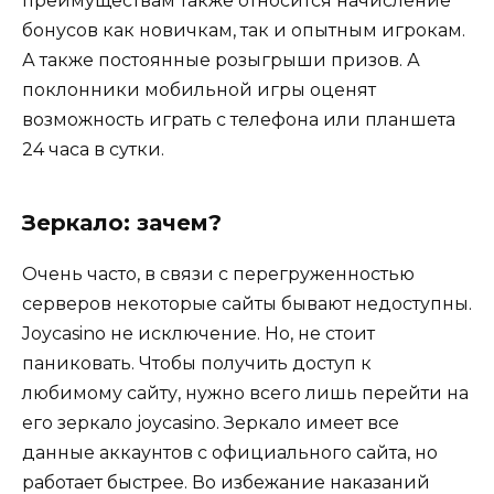
преимуществам также относится начисление
бонусов как новичкам, так и опытным игрокам.
А также постоянные розыгрыши призов. А
поклонники мобильной игры оценят
возможность играть с телефона или планшета
24 часа в сутки.
Зеркало: зачем?
Очень часто, в связи с перегруженностью
серверов некоторые сайты бывают недоступны.
Joycasino не исключение. Но, не стоит
паниковать. Чтобы получить доступ к
любимому сайту, нужно всего лишь перейти на
его зеркало joycasino. Зеркало имеет все
данные аккаунтов с официального сайта, но
работает быстрее. Во избежание наказаний