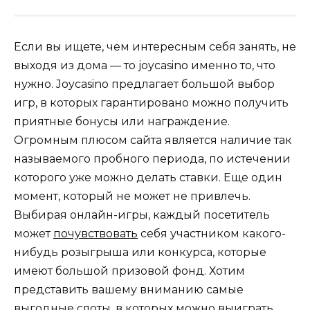
Если вы ищете, чем интересным себя занять, не
выходя из дома — то joycasino именно то, что
нужно. Joycasino предлагает большой выбор
игр, в которых гарантировано можно получить
приятные бонусы или награждение.
Огромным плюсом сайта является наличие так
называемого пробного периода, по истечении
которого уже можно делать ставки. Еще один
момент, который не может не привлечь.
Выбирая онлайн-игры, каждый посетитель
может
почувствовать
себя участником какого-
нибудь розыгрыша или конкурса, которые
имеют большой призовой фонд. Хотим
представить вашему вниманию самые
выгодные слоты, в которых можно выиграть