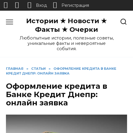
Вход
Регистрация
Перейти
Истории ★ Новости ★
к
содержанию
Факты ★ Очерки
Любопытные истории, полезные советы,
уникальные факты и невероятные
события.
ГЛАВНАЯ
»
СТАТЬИ
»
ОФОРМЛЕНИЕ КРЕДИТА В БАНКЕ
КРЕДИТ ДНЕПР: ОНЛАЙН ЗАЯВКА
Оформление кредита в
Банке Кредит Днепр:
онлайн заявка