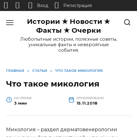
Вход
Регистрация
Перейти
Истории ★ Новости ★
к
содержанию
Факты ★ Очерки
Любопытные истории, полезные советы,
уникальные факты и невероятные
события.
ГЛАВНАЯ
»
СТАТЬИ
»
ЧТО ТАКОЕ МИКОЛОГИЯ
Что такое микология
НА ЧТЕНИЕ
ОПУБЛИКОВАНО
3 мин
15.11.2018
Микология – раздел дерматовенерологии