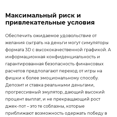
Максимальный риск и
привлекательные условия
Обеспечить ожидаемое удовольствие от
желания сыграть на деньги могут симуляторы
формата 3D с высококачественной графикой. А
информационная конфиденциальность и
гарантированная безопасность финансовых
расчетов предполагают переход от игры на
фишки к более эмоциональному способу.
Депозит и ставка реальными деньгами,
прогрессивный эмулятор, дающий высокий
процент выплат, и не прекращающий рост
джек-пот – это те соблазны, которые
приближают возможность одержать победу в