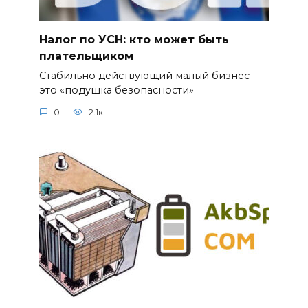
Налог по УСН: кто может быть
плательщиком
Стабильно действующий малый бизнес –
это «подушка безопасности»
0
2.1к.