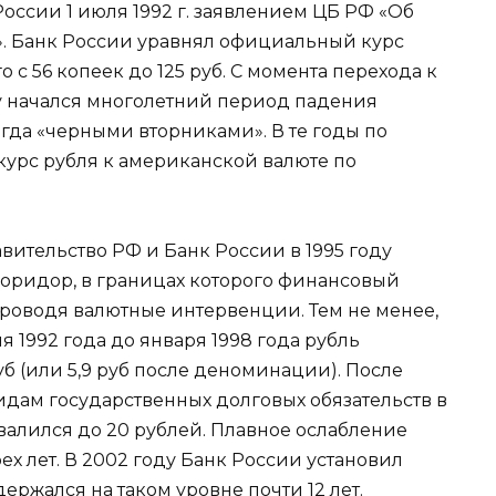
оссии 1 июля 1992 г. заявлением ЦБ РФ «Об
. Банк России уравнял официальный курс
с 56 копеек до 125 руб. С момента перехода к
 начался многолетний период падения
гда «черными вторниками». В те годы по
курс рубля к американской валюте по
авительство РФ и Банк России в 1995 году
оридор, в границах которого финансовый
проводя валютные интервенции. Тем не менее,
я 1992 года до января 1998 года рубль
руб (или 5,9 руб после деноминации). После
идам государственных долговых обязательств в
бвалился до 20 рублей. Плавное ослабление
ех лет. В 2002 году Банк России установил
держался на таком уровне почти 12 лет.