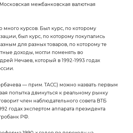
 «Московская межбанковская валютная
о много курсов. Был курс, по которому
ции, был курс, по которому покупались
азным для разных товаров, по которому те
тные доходы, могли поменять во
рей Нечаев, который в 1992-1993 годах
ссии.
орбачева — прим. ТАСС) можно назвать первым
рвая попытка двинуться к реальному рынку
говорит член наблюдательного совета ВТБ
992 годах экспертом аппарата президента
тробанк РФ.
 реформа 1990-х годов по переходу на