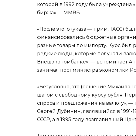
которой в 1992 году была учреждена
биржа» — ММВБ.
«После этого (указа — прим. ТАСС) был
финансировались бюджетные организа
разные товары по импорту. Курс был р
редкие люди, которые получали валю
Внешэкономбанке», — вспоминает Анд
занимал пост министра экономики Ро
«Безусловно, это (решение Михаила Г
шагом с свободному курсу рубля. Пе
спроса и предложения на валюту», — 
Сергей Дубинин, являвшийся в 1991-1
СССР, а в 1995 году возглавивший Цен
Тем не менее, эксперты полагают, что