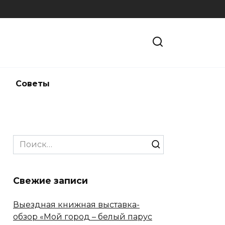
и
Советы
Search
for:
Свежие записи
Выездная книжная выставка-
обзор «Мой город – белый парус