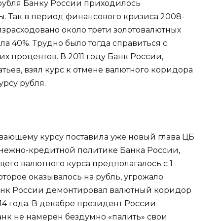
рубля Банку России приходилось
ы. Так в период финансового кризиса 2008-
израсходовано около трети золотовалютных
ла 40%. Трудно было тогда справиться с
х процентов. В 2011 году Банк России,
атьев, взял курс к отмене валютного коридора
рсу рубля.
авающему курсу поставила уже новый глава ЦБ
енежно-кредитной политике Банка России,
его валютного курса предполагалось с 1
оторое оказывалось на рубль, угрожало
Банк России демонтировал валютный коридор
14 года. В декабре президент России
анк не намерен бездумно «палить» свои