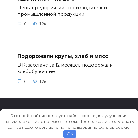
Цены предприятий-производителей
промышленной продукции
0
1.2к.
Подорожали крупы, хлеб и мясо
В Казахстане за 12 месяцев подорожали
хлебобулочные
0
1.2к.
Этот веб-сайт использует файлы cookie для улучшения
взаимодействия с пользователем. Продолжая использовать
© 2026 Истории ★ Новости ★ Факты ★ Очерки
сайт, вы даете согласие на использование файлов cookie.
OK