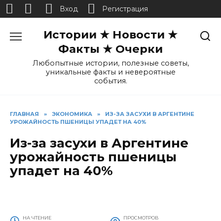
Вход
Регистрация
Перейти
Истории ★ Новости ★
к
содержанию
Факты ★ Очерки
Любопытные истории, полезные советы,
уникальные факты и невероятные
события.
ГЛАВНАЯ
»
ЭКОНОМИКА
»
ИЗ-ЗА ЗАСУХИ В АРГЕНТИНЕ
УРОЖАЙНОСТЬ ПШЕНИЦЫ УПАДЕТ НА 40%
Из-за засухи в Аргентине
урожайность пшеницы
упадет на 40%
НА ЧТЕНИЕ
ПРОСМОТРОВ