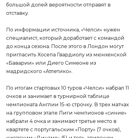
большой долей вероятности отправят в
отставку.
По информации источника, «Челси» нужен
специалист, который доработает с командой
до конца сезона. После этого в Лондон могут
пригласить Хосепа Гвардиолу из мюнхенской
«Баварии» или Диего Симеоне из
мадридского «Атлетико».
По итогам стартовых 10 туров «Челси» набрал 11
очков и занимает в турнирной таблице
чемпионата Англии 15-ю строчку. В трех матчах
на групповом этапе Лиги чемпионов «синие»
набрали 4 очка и занимают третье место в
квартете с португальским «Порту» (7 очков),
киевским «Динамо» (5) и тель-авивским