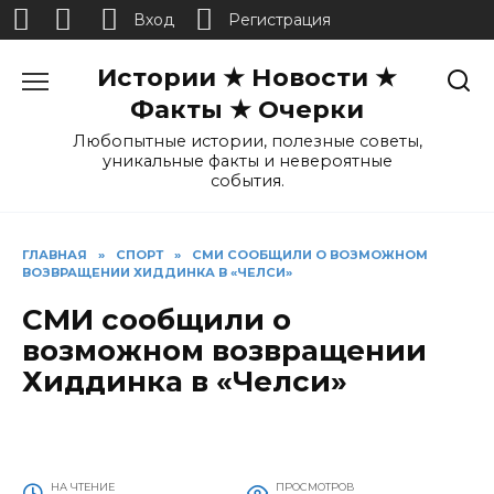
Вход
Регистрация
Перейти
Истории ★ Новости ★
к
содержанию
Факты ★ Очерки
Любопытные истории, полезные советы,
уникальные факты и невероятные
события.
ГЛАВНАЯ
»
СПОРТ
»
СМИ СООБЩИЛИ О ВОЗМОЖНОМ
ВОЗВРАЩЕНИИ ХИДДИНКА В «ЧЕЛСИ»
СМИ сообщили о
возможном возвращении
Хиддинка в «Челси»
НА ЧТЕНИЕ
ПРОСМОТРОВ