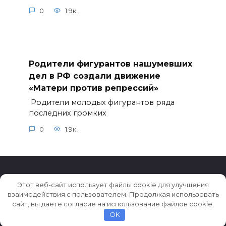
0
1.9к.
Родители фигурантов нашумевших
дел в РФ создали движение
«Матери против репрессий»
Родители молодых фигурантов ряда
последних громких
0
1.9к.
Этот веб-сайт использует файлы cookie для улучшения
взаимодействия с пользователем. Продолжая использовать
© 2026 Истории ★ Новости ★ Факты ★ Очерки
сайт, вы даете согласие на использование файлов cookie.
OK