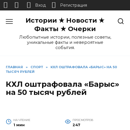
Вход
Регистрация
Перейти
Истории ★ Новости ★
к
содержанию
Факты ★ Очерки
Любопытные истории, полезные советы,
уникальные факты и невероятные
события.
ГЛАВНАЯ
»
СПОРТ
»
КХЛ ОШТРАФОВАЛА «БАРЫС» НА 50
ТЫСЯЧ РУБЛЕЙ
КХЛ оштрафовала «Барыс»
на 50 тысяч рублей
НА ЧТЕНИЕ
ПРОСМОТРОВ
1 мин
247