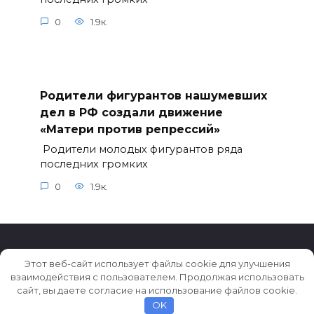
0
1.9к.
Родители фигурантов нашумевших
дел в РФ создали движение
«Матери против репрессий»
Родители молодых фигурантов ряда
последних громких
0
1.9к.
Этот веб-сайт использует файлы cookie для улучшения
взаимодействия с пользователем. Продолжая использовать
© 2026 Истории ★ Новости ★ Факты ★ Очерки
сайт, вы даете согласие на использование файлов cookie.
OK