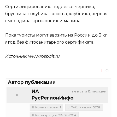
Сертифицированию подлежат черника,
брусника, голубика, клюква, клубника, черная
смородина, крыжовник и малина.
Пока туристы могут ввозить из России до 3 кг
ягод без фитосанитарного сертификата.
Источник:
www.rosbalt.ru
0
Автор публикации
ИА
не в сети 12 месяцев
0
РусРегионИнфо
Комментарии: 1
Публикации: 55159
Регистрация: 28-09-2014