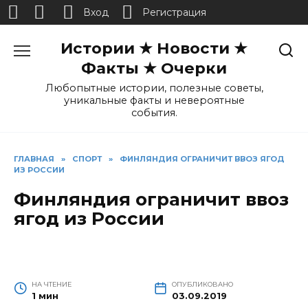
Вход
Регистрация
Перейти
Истории ★ Новости ★
к
содержанию
Факты ★ Очерки
Любопытные истории, полезные советы,
уникальные факты и невероятные
события.
ГЛАВНАЯ
»
СПОРТ
»
ФИНЛЯНДИЯ ОГРАНИЧИТ ВВОЗ ЯГОД
ИЗ РОССИИ
Финляндия ограничит ввоз
ягод из России
НА ЧТЕНИЕ
ОПУБЛИКОВАНО
1 мин
03.09.2019