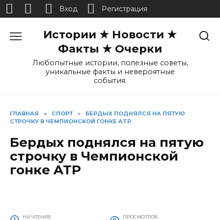
Вход
Регистрация
Перейти
Истории ★ Новости ★
к
содержанию
Факты ★ Очерки
Любопытные истории, полезные советы,
уникальные факты и невероятные
события.
ГЛАВНАЯ
»
СПОРТ
»
БЕРДЫХ ПОДНЯЛСЯ НА ПЯТУЮ
СТРОЧКУ В ЧЕМПИОНСКОЙ ГОНКЕ ATP
Бердых поднялся на пятую
строчку в Чемпионской
гонке ATP
НА ЧТЕНИЕ
ПРОСМОТРОВ