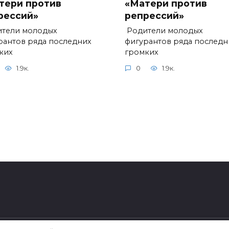
тери против
«Матери против
рессий»
репрессий»
тели молодых
Родители молодых
рантов ряда последних
фигурантов ряда последн
ких
громких
1.9к.
0
1.9к.