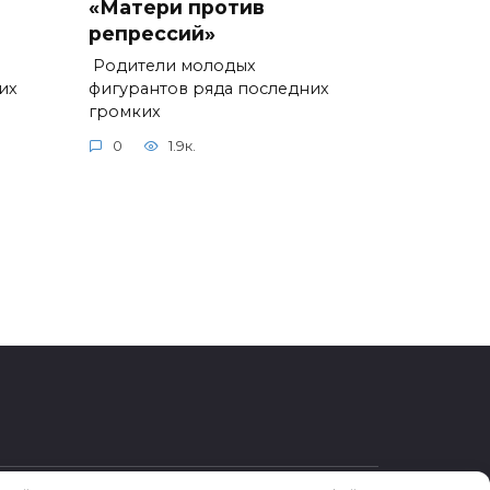
«Матери против
репрессий»
Родители молодых
их
фигурантов ряда последних
громких
0
1.9к.