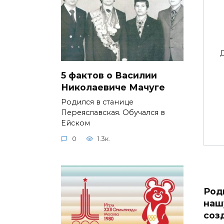
5 фактов о Василии
Николаевиче Мачуге
Родился в станице
Переяславская. Обучался в
Ейском
0
1.3к.
Род
наш
соз