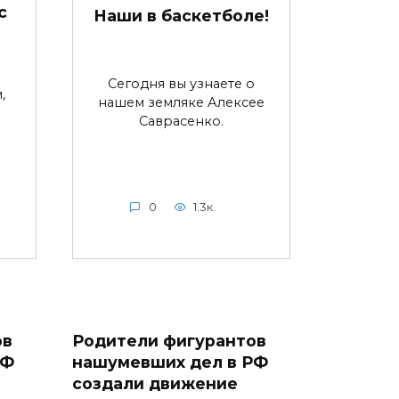
с
Наши в баскетболе!
Сегодня вы узнаете о
,
нашем земляке Алексее
и
Саврасенко.
0
1.3к.
ов
Родители фигурантов
РФ
нашумевших дел в РФ
создали движение