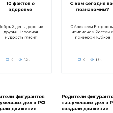
10 фактов о
С кем сегодня ва
здоровье
познакомим?
Добрый день, дорогие
С Алексеем Егоровым
друзья! Народная
чемпионом России 
мудрость гласит
призером Кубков
0
1.2к.
0
1.3к.
ители фигурантов
Родители фигурант
умевших дел в РФ
нашумевших дел в 
дали движение
создали движение