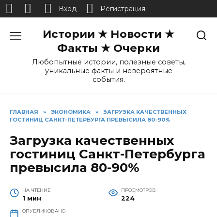
Вход
Регистрация
Перейти
Истории ★ Новости ★
к
содержанию
Факты ★ Очерки
Любопытные истории, полезные советы,
уникальные факты и невероятные
события.
ГЛАВНАЯ
»
ЭКОНОМИКА
»
ЗАГРУЗКА КАЧЕСТВЕННЫХ
ГОСТИНИЦ САНКТ-ПЕТЕРБУРГА ПРЕВЫСИЛА 80-90%
Загрузка качественных
гостиниц Санкт-Петербурга
превысила 80-90%
НА ЧТЕНИЕ
ПРОСМОТРОВ
1 мин
224
ОПУБЛИКОВАНО