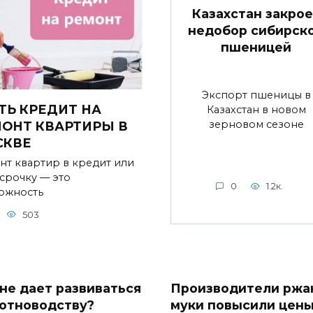
Казахстан закрое
недобор сибирск
пшеницей
Экспорт пшеницы в
ТЬ КРЕДИТ НА
Казахстан в новом
зерновом сезоне
ОНТ КВАРТИРЫ В
СКВЕ
нт квартир в кредит или
ссрочку — это
0
1.2к.
ожность
503
 не дает развиваться
Производители ржа
отноводству?
муки повысили цен