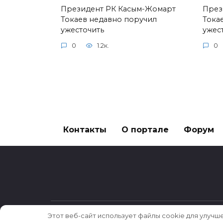
Президент РК Касым-Жомарт
През
Токаев недавно поручил
Тока
ужесточить
ужес
0
1.2к.
0
Контакты
О портале
Форум
Этот веб-сайт использует файлы cookie для улучш