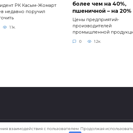
более чем на 40%,
идент РК Касым-Жомарт
пшеничной – на 20%
ев недавно поручил
точить
Цены предприятий-
производителей
1.1к.
промышленной продукц
0
1.2к.
ения взаимодействия с пользователем. Продолжая использовать