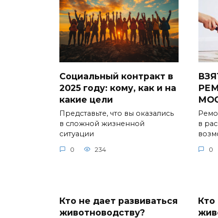
Социальный контракт в
ВЗЯ
2025 году: кому, как и на
РЕМ
какие цели
МО
Представьте, что вы оказались
Ремо
в сложной жизненной
в ра
ситуации
возм
0
234
0
Кто не дает развиваться
Кто
животноводству?
жив