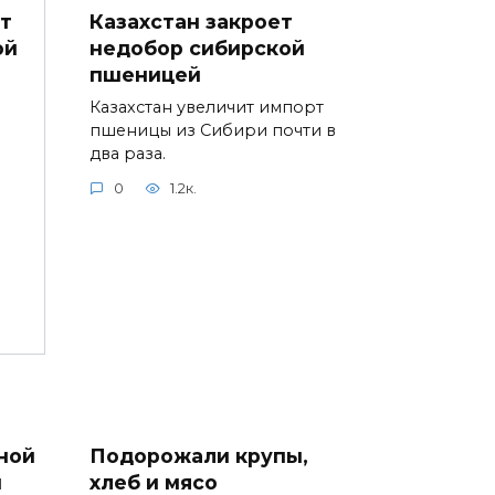
Казахстан закроет
т
недобор сибирской
ой
пшеницей
Казахстан увеличит импорт
пшеницы из Сибири почти в
два раза.
0
1.2к.
ной
Подорожали крупы,
ы
хлеб и мясо