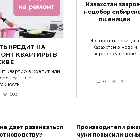
Казахстан закрое
недобор сибирск
пшеницей
Экспорт пшеницы в
ТЬ КРЕДИТ НА
Казахстан в новом
зерновом сезоне
ОНТ КВАРТИРЫ В
СКВЕ
нт квартир в кредит или
ссрочку — это
0
1.2к.
ожность
503
 не дает развиваться
Производители ржа
отноводству?
муки повысили цен