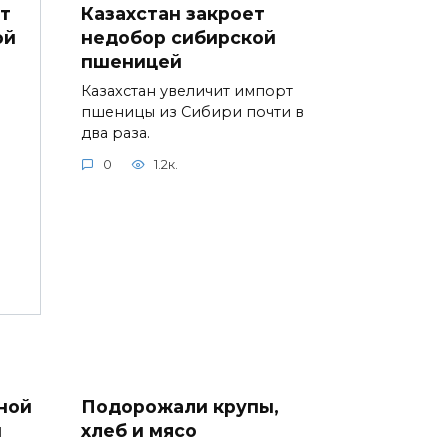
Казахстан закроет
т
недобор сибирской
ой
пшеницей
Казахстан увеличит импорт
пшеницы из Сибири почти в
два раза.
0
1.2к.
ной
Подорожали крупы,
ы
хлеб и мясо