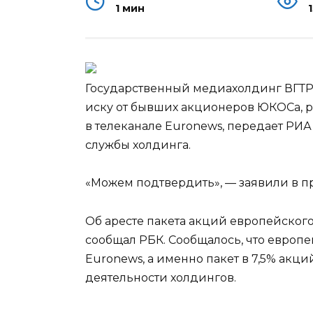
1 мин
Государственный медиахолдинг ВГТРК
иску от бывших акционеров ЮКОСа, ре
в телеканале Euronews, передает РИА
службы холдинга.
«Можем подтвердить», —
заявили в п
Об аресте пакета акций европейского
сообщал РБК. Сообщалось, что европе
Euronews, а именно пакет в 7,5% акци
деятельности холдингов.