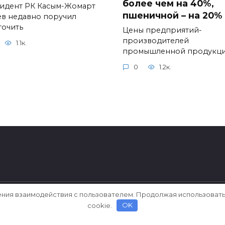
более чем на 40%,
идент РК Касым-Жомарт
пшеничной – на 20%
ев недавно поручил
точить
Цены предприятий-
производителей
1.1к.
промышленной продукц
0
1.2к.
ения взаимодействия с пользователем. Продолжая использовать
cookie.
OK
ерки