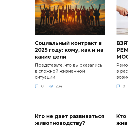
Социальный контракт в
ВЗЯ
2025 году: кому, как и на
РЕМ
какие цели
МО
Представьте, что вы оказались
Ремо
в сложной жизненной
в ра
ситуации
возм
0
234
0
Кто не дает развиваться
Кто
животноводству?
жив