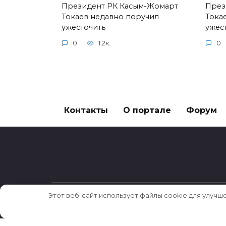
Президент РК Касым-Жомарт
През
Токаев недавно поручил
Тока
ужесточить
ужес
0
1.2к.
0
Контакты
О портале
Форум
Этот веб-сайт использует файлы cookie для улучш
© 2026 Истории ★ Новости ★ Факты ★ Оч