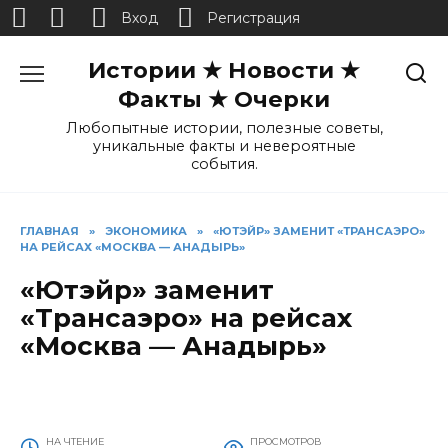
Вход
Регистрация
Перейти
Истории ★ Новости ★
к
содержанию
Факты ★ Очерки
Любопытные истории, полезные советы,
уникальные факты и невероятные
события.
ГЛАВНАЯ
»
ЭКОНОМИКА
»
«ЮТЭЙР» ЗАМЕНИТ «ТРАНСАЭРО»
НА РЕЙСАХ «МОСКВА — АНАДЫРЬ»
«Ютэйр» заменит
«Трансаэро» на рейсах
«Москва — Анадырь»
НА ЧТЕНИЕ
ПРОСМОТРОВ