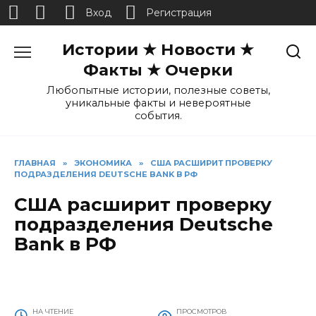
Вход
Регистрация
Перейти
Истории ★ Новости ★
к
содержанию
Факты ★ Очерки
Любопытные истории, полезные советы,
уникальные факты и невероятные
события.
ГЛАВНАЯ
»
ЭКОНОМИКА
»
США РАСШИРИТ ПРОВЕРКУ
ПОДРАЗДЕЛЕНИЯ DEUTSCHE BANK В РФ
США расширит проверку
подразделения Deutsche
Bank в РФ
НА ЧТЕНИЕ
ПРОСМОТРОВ