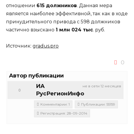
отношении
615 должников
. Данная мера
является наиболее эффективной, так как в ходе
принудительного привода с 598 должников
частично взыскано
1 млн 024 тыс
. руб.
Источник:
gradus.pro
0
Автор публикации
ИА
не в сети 12 месяцев
0
РусРегионИнфо
Комментарии: 1
Публикации: 55159
Регистрация: 28-09-2014