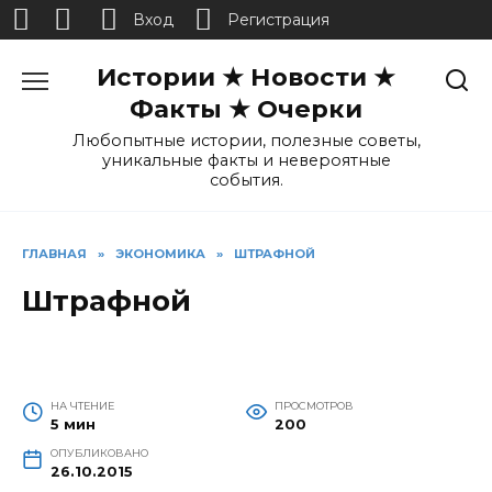
Вход
Регистрация
Перейти
Истории ★ Новости ★
к
содержанию
Факты ★ Очерки
Любопытные истории, полезные советы,
уникальные факты и невероятные
события.
ГЛАВНАЯ
»
ЭКОНОМИКА
»
ШТРАФНОЙ
Штрафной
НА ЧТЕНИЕ
ПРОСМОТРОВ
5 мин
200
ОПУБЛИКОВАНО
26.10.2015