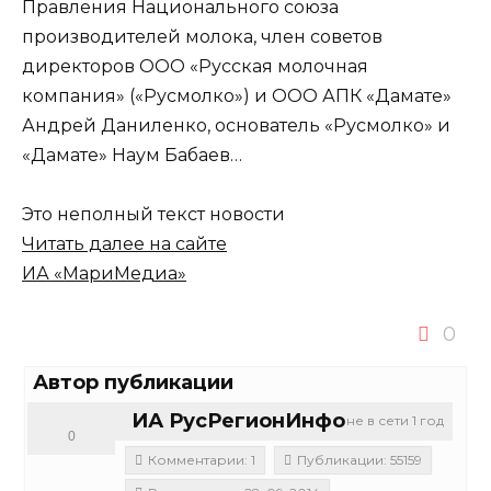
Правления Национального союза
производителей молока, член советов
директоров ООО «Русская молочная
компания» («Русмолко») и ООО АПК «Дамате»
Андрей Даниленко, основатель «Русмолко» и
«Дамате» Наум Бабаев…
Это неполный текст новости
Читать далее на сайте
ИА «МариМедиа»
0
Автор публикации
ИА РусРегионИнфо
не в сети 1 год
0
Комментарии: 1
Публикации: 55159