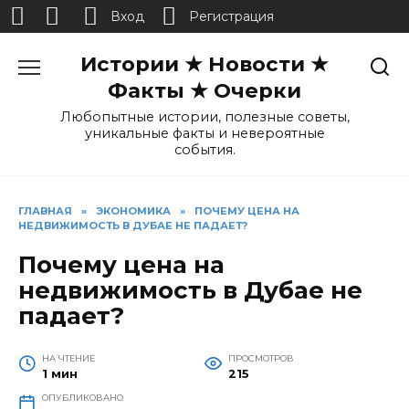
Вход
Регистрация
Перейти
Истории ★ Новости ★
к
содержанию
Факты ★ Очерки
Любопытные истории, полезные советы,
уникальные факты и невероятные
события.
ГЛАВНАЯ
»
ЭКОНОМИКА
»
ПОЧЕМУ ЦЕНА НА
НЕДВИЖИМОСТЬ В ДУБАЕ НЕ ПАДАЕТ?
Почему цена на
недвижимость в Дубае не
падает?
НА ЧТЕНИЕ
ПРОСМОТРОВ
1 мин
215
ОПУБЛИКОВАНО