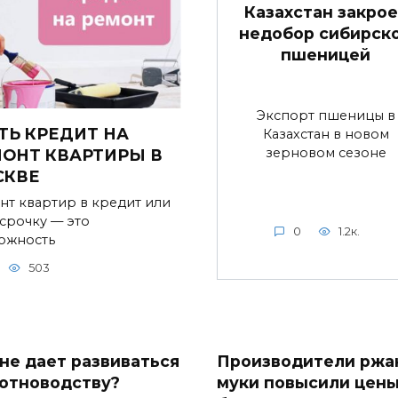
Казахстан закрое
недобор сибирск
пшеницей
Экспорт пшеницы в
ТЬ КРЕДИТ НА
Казахстан в новом
зерновом сезоне
ОНТ КВАРТИРЫ В
СКВЕ
нт квартир в кредит или
ссрочку — это
0
1.2к.
ожность
503
 не дает развиваться
Производители ржа
отноводству?
муки повысили цен