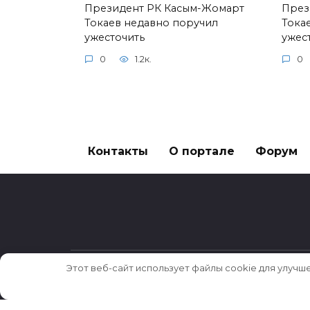
Президент РК Касым-Жомарт
През
Токаев недавно поручил
Тока
ужесточить
ужес
0
1.2к.
0
Контакты
О портале
Форум
Этот веб-сайт использует файлы cookie для улучш
© 2026 Истории ★ Новости ★ Факты ★ Оч