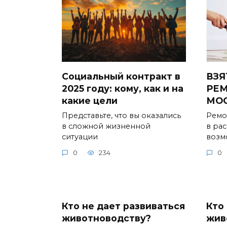
Социальный контракт в
ВЗЯ
2025 году: кому, как и на
РЕМ
какие цели
МО
Представьте, что вы оказались
Ремо
в сложной жизненной
в ра
ситуации
возм
0
234
0
Кто не дает развиваться
Кто
животноводству?
жив