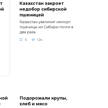
Казахстан закроет
т
недобор сибирской
ой
пшеницей
Казахстан увеличит импорт
пшеницы из Сибири почти в
два раза.
0
1.2к.
ной
Подорожали крупы,
ы
хлеб и мясо