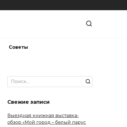
и
Советы
Search
for:
Свежие записи
Выездная книжная выставка-
обзор «Мой город – белый парус