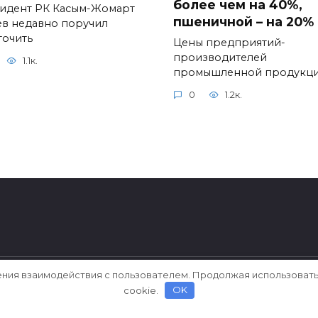
более чем на 40%,
идент РК Касым-Жомарт
пшеничной – на 20%
ев недавно поручил
точить
Цены предприятий-
производителей
1.1к.
промышленной продукц
0
1.2к.
ения взаимодействия с пользователем. Продолжая использовать
cookie.
OK
ерки