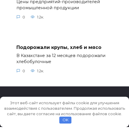
Цены предприятий-производителей
промышленной продукции
0
1.2к.
Подорожали крупы, хлеб и мясо
В Казахстане за 12 месяцев подорожали
хлебобулочные
0
1.2к.
Этот веб-сайт использует файлы cookie для улучшения
взаимодействия с пользователем. Продолжая использовать
© 2026 Истории ★ Новости ★ Факты ★ Очерки
сайт, вы даете согласие на использование файлов cookie.
OK