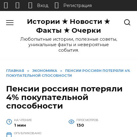
Вход
Регистрация
Перейти
Истории ★ Новости ★
к
содержанию
Факты ★ Очерки
Любопытные истории, полезные советы,
уникальные факты и невероятные
события.
ГЛАВНАЯ
»
ЭКОНОМИКА
»
ПЕНСИИ РОССИЯН ПОТЕРЯЛИ 4%
ПОКУПАТЕЛЬНОЙ СПОСОБНОСТИ
Пенсии россиян потеряли
4% покупательной
способности
НА ЧТЕНИЕ
ПРОСМОТРОВ
1 мин
130
ОПУБЛИКОВАНО