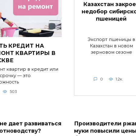
Казахстан закрое
недобор сибирск
пшеницей
Экспорт пшеницы в
ТЬ КРЕДИТ НА
Казахстан в новом
зерновом сезоне
ОНТ КВАРТИРЫ В
СКВЕ
нт квартир в кредит или
ссрочку — это
0
1.2к.
ожность
503
 не дает развиваться
Производители ржа
отноводству?
муки повысили цен