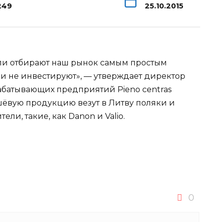
249
25.10.2015
ли отбирают наш рынок самым простым
ни не инвестируют», — утверждает директор
батывающих предприятий Pieno centras
шёвую продукцию везут в
Литву поляки и
и, такие, как Danon и Valio.
0