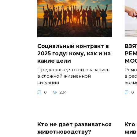
Социальный контракт в
ВЗЯ
2025 году: кому, как и на
РЕМ
какие цели
МО
Представьте, что вы оказались
Ремо
в сложной жизненной
в ра
ситуации
возм
0
234
0
Кто не дает развиваться
Кто
животноводству?
жив