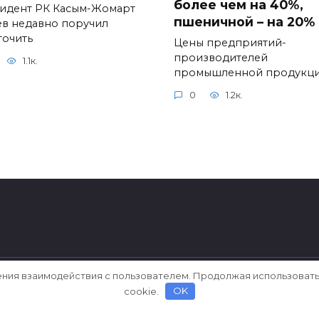
более чем на 40%,
идент РК Касым-Жомарт
пшеничной – на 20%
ев недавно поручил
точить
Цены предприятий-
производителей
1.1к.
промышленной продукц
0
1.2к.
ения взаимодействия с пользователем. Продолжая использовать
cookie.
OK
ерки