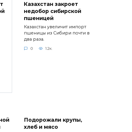
Казахстан закроет
т
недобор сибирской
ой
пшеницей
Казахстан увеличит импорт
пшеницы из Сибири почти в
два раза.
0
1.2к.
ной
Подорожали крупы,
ы
хлеб и мясо