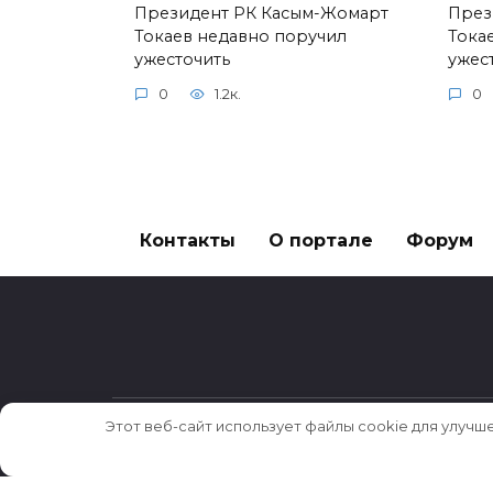
Президент РК Касым-Жомарт
През
Токаев недавно поручил
Тока
ужесточить
ужес
0
1.2к.
0
Контакты
О портале
Форум
Этот веб-сайт использует файлы cookie для улучш
© 2026 Истории ★ Новости ★ Факты ★ Оч