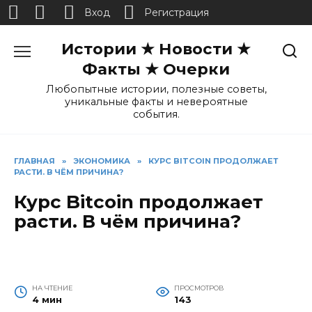
Вход
Регистрация
Перейти
Истории ★ Новости ★
к
содержанию
Факты ★ Очерки
Любопытные истории, полезные советы,
уникальные факты и невероятные
события.
ГЛАВНАЯ
»
ЭКОНОМИКА
»
КУРС BITCOIN ПРОДОЛЖАЕТ
РАСТИ. В ЧЁМ ПРИЧИНА?
Курс Bitcoin продолжает
расти. В чём причина?
НА ЧТЕНИЕ
ПРОСМОТРОВ
4 мин
143