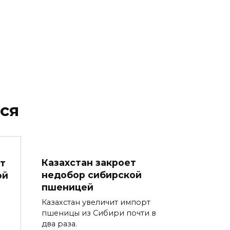
ся
Казахстан закроет
т
недобор сибирской
ой
пшеницей
Казахстан увеличит импорт
пшеницы из Сибири почти в
два раза.