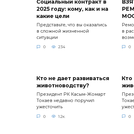
Социальный контракт в
ВЗЯ
2025 году: кому, как и на
РЕМ
какие цели
МО
Представьте, что вы оказались
Ремо
в сложной жизненной
в ра
ситуации
возм
0
234
0
Кто не дает развиваться
Кто
животноводству?
жив
Президент РК Касым-Жомарт
През
Токаев недавно поручил
Тока
ужесточить
ужес
0
1.2к.
0