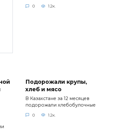
0
1.2к.
ной
Подорожали крупы,
ы
хлеб и мясо
В Казахстане за 12 месяцев
подорожали хлебобулочные
0
1.2к.
ии