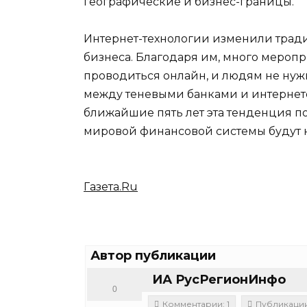
географические и бизнес-границы.
Интернет-технологии изменили трад
бизнеса. Благодаря им, много мероп
проводиться онлайн, и людям не нужно
между теневыми банками и интернетом
ближайшие пять лет эта тенденция по
мировой финансовой системы будут 
Газета.Ru
Автор публикации
ИА РусРегионИнфо
0
Комментарии: 1
Публикации: