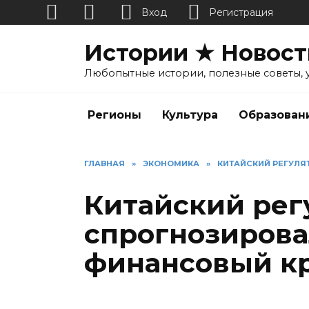
Вход
Регистрация
Перейти
Истории ★ Новост
к
содержанию
Любопытные истории, полезные советы, 
Регионы
Культура
Образован
ГЛАВНАЯ
»
ЭКОНОМИКА
»
КИТАЙСКИЙ РЕГУЛ
Китайский рег
спрогнозирова
финансовый к