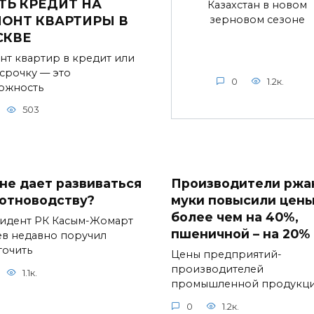
ТЬ КРЕДИТ НА
Казахстан в новом
зерновом сезоне
ОНТ КВАРТИРЫ В
СКВЕ
нт квартир в кредит или
ссрочку — это
0
1.2к.
ожность
503
 не дает развиваться
Производители ржа
отноводству?
муки повысили цен
более чем на 40%,
идент РК Касым-Жомарт
пшеничной – на 20%
ев недавно поручил
точить
Цены предприятий-
производителей
1.1к.
промышленной продукц
0
1.2к.