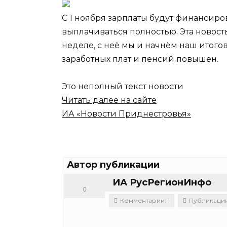
С 1 ноября зарплаты будут финансиров
выплачиваться полностью. Эта новост
неделе, с неё мы и начнём наш итог
заработных плат и пенсий повышен.
Это неполный
текст новости
Читать далее на сайте
ИА «Новости Приднестровья»
Автор публикации
ИА РусРегионИнфо
0
Комментарии: 1
Публикации: