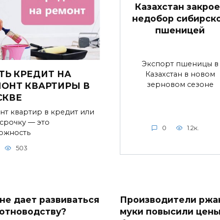
Казахстан закрое
недобор сибирск
пшеницей
Экспорт пшеницы в
ТЬ КРЕДИТ НА
Казахстан в новом
зерновом сезоне
ОНТ КВАРТИРЫ В
СКВЕ
нт квартир в кредит или
ссрочку — это
0
1.2к.
ожность
503
 не дает развиваться
Производители ржа
отноводству?
муки повысили цен