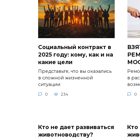
Социальный контракт в
ВЗЯ
2025 году: кому, как и на
РЕМ
какие цели
МО
Представьте, что вы оказались
Ремо
в сложной жизненной
в ра
ситуации
возм
0
234
0
Кто не дает развиваться
Кто
животноводству?
жив