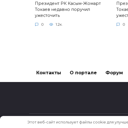
Президент РК Касым-Жомарт
През
Токаев недавно поручил
Тока
ужесточить
ужес
0
1.2к.
0
Контакты
О портале
Форум
Этот веб-сайт использует файлы cookie для улучш