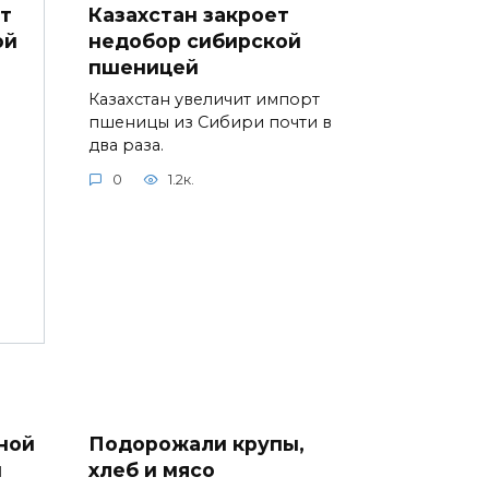
Казахстан закроет
т
недобор сибирской
ой
пшеницей
Казахстан увеличит импорт
пшеницы из Сибири почти в
два раза.
0
1.2к.
ной
Подорожали крупы,
ы
хлеб и мясо