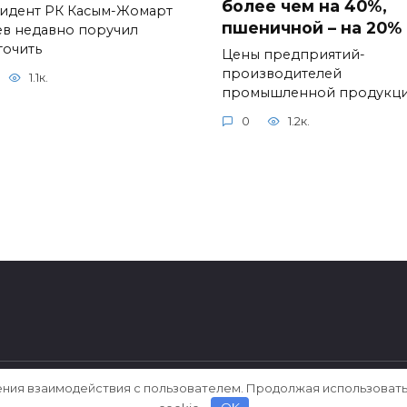
более чем на 40%,
идент РК Касым-Жомарт
пшеничной – на 20%
ев недавно поручил
точить
Цены предприятий-
производителей
1.1к.
промышленной продукц
0
1.2к.
ения взаимодействия с пользователем. Продолжая использовать