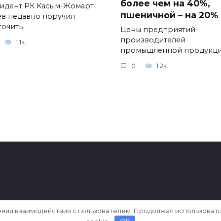
более чем на 40%,
идент РК Касым-Жомарт
пшеничной – на 20%
ев недавно поручил
точить
Цены предприятий-
производителей
1.1к.
промышленной продукц
0
1.2к.
ения взаимодействия с пользователем. Продолжая использовать