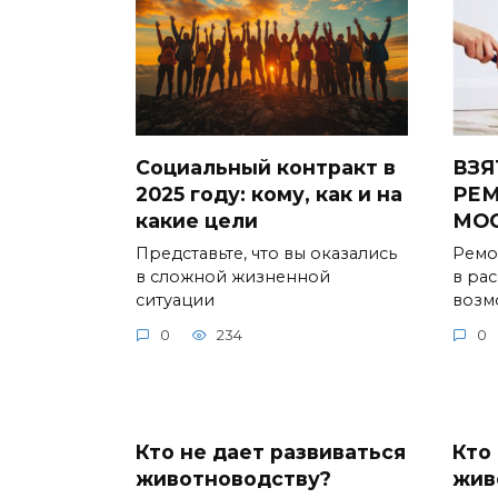
Социальный контракт в
ВЗЯ
2025 году: кому, как и на
РЕМ
какие цели
МО
Представьте, что вы оказались
Ремо
в сложной жизненной
в ра
ситуации
возм
0
234
0
Кто не дает развиваться
Кто
животноводству?
жив