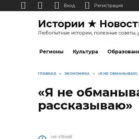
Вход
Регистрация
Перейти
Истории ★ Новост
к
содержанию
Любопытные истории, полезные советы, 
Регионы
Культура
Образован
ГЛАВНАЯ
»
ЭКОНОМИКА
»
«Я НЕ ОБМАНЫВАЮ,
«Я не обманыва
рассказываю»
НА ЧТЕНИЕ