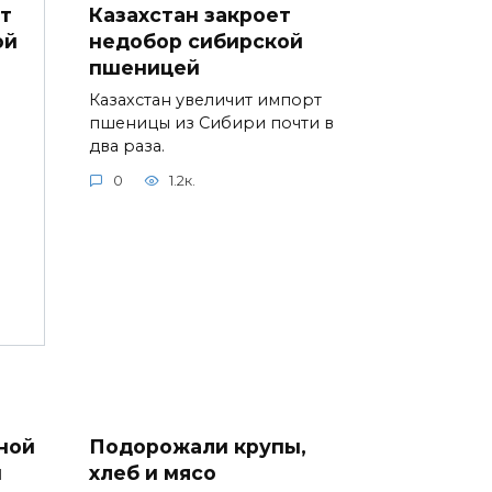
Казахстан закроет
т
недобор сибирской
ой
пшеницей
Казахстан увеличит импорт
пшеницы из Сибири почти в
два раза.
0
1.2к.
ной
Подорожали крупы,
ы
хлеб и мясо