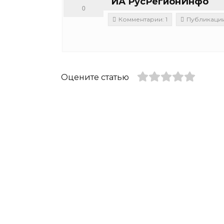
ИА РусРегионИнфо
0
Комментарии: 1
Публикации:
Оцените статью