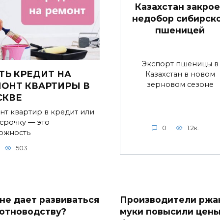
Казахстан закрое
недобор сибирск
пшеницей
Экспорт пшеницы в
ТЬ КРЕДИТ НА
Казахстан в новом
зерновом сезоне
ОНТ КВАРТИРЫ В
СКВЕ
нт квартир в кредит или
ссрочку — это
0
1.2к.
ожность
503
 не дает развиваться
Производители ржа
отноводству?
муки повысили цен