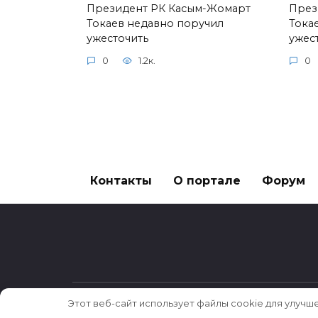
Президент РК Касым-Жомарт
През
Токаев недавно поручил
Тока
ужесточить
ужес
0
1.2к.
0
Контакты
О портале
Форум
Этот веб-сайт использует файлы cookie для улучш