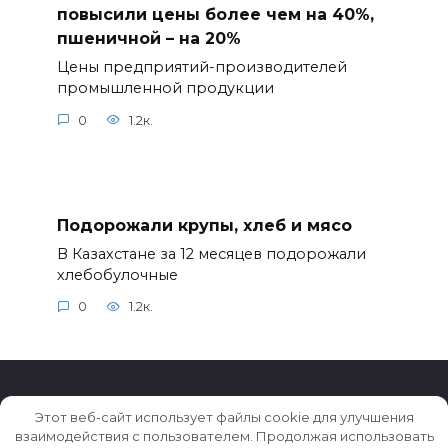
повысили цены более чем на 40%,
пшеничной – на 20%
Цены предприятий-производителей
промышленной продукции
0
1.2к.
Подорожали крупы, хлеб и мясо
В Казахстане за 12 месяцев подорожали
хлебобулочные
0
1.2к.
Этот веб-сайт использует файлы cookie для улучшения
взаимодействия с пользователем. Продолжая использовать
© 2026 Истории ★ Новости ★ Факты ★ Очерки