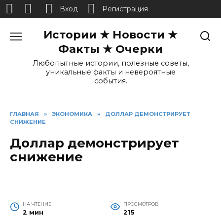
Вход
Регистрация
Перейти
Истории ★ Новости ★
к
содержанию
Факты ★ Очерки
Любопытные истории, полезные советы,
уникальные факты и невероятные
события.
ГЛАВНАЯ
»
ЭКОНОМИКА
»
ДОЛЛАР ДЕМОНСТРИРУЕТ
СНИЖЕНИЕ
Доллар демонстрирует
снижение
НА ЧТЕНИЕ
ПРОСМОТРОВ
2 мин
215