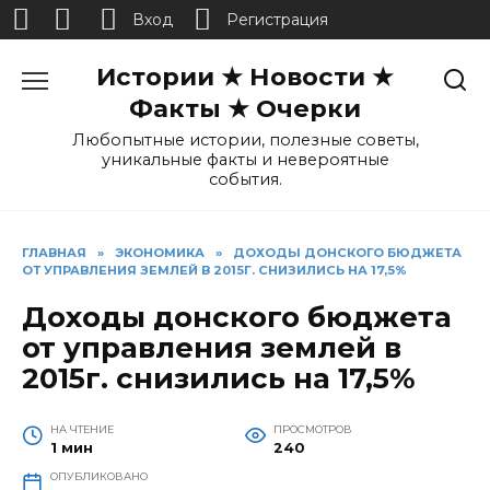
Вход
Регистрация
Перейти
Истории ★ Новости ★
к
содержанию
Факты ★ Очерки
Любопытные истории, полезные советы,
уникальные факты и невероятные
события.
ГЛАВНАЯ
»
ЭКОНОМИКА
»
ДОХОДЫ ДОНСКОГО БЮДЖЕТА
ОТ УПРАВЛЕНИЯ ЗЕМЛЕЙ В 2015Г. СНИЗИЛИСЬ НА 17,5%
Доходы донского бюджета
от управления землей в
2015г. снизились на 17,5%
НА ЧТЕНИЕ
ПРОСМОТРОВ
1 мин
240
ОПУБЛИКОВАНО