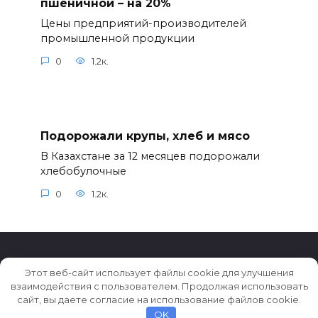
пшеничной – на 20%
Цены предприятий-производителей
промышленной продукции
0
1.2к.
Подорожали крупы, хлеб и мясо
В Казахстане за 12 месяцев подорожали
хлебобулочные
0
1.2к.
Этот веб-сайт использует файлы cookie для улучшения
взаимодействия с пользователем. Продолжая использовать
© 2026 Истории ★ Новости ★ Факты ★ Очерки
сайт, вы даете согласие на использование файлов cookie.
OK