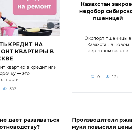
Казахстан закрое
недобор сибирск
пшеницей
Экспорт пшеницы в
ТЬ КРЕДИТ НА
Казахстан в новом
зерновом сезоне
ОНТ КВАРТИРЫ В
СКВЕ
нт квартир в кредит или
ссрочку — это
0
1.2к.
ожность
503
 не дает развиваться
Производители ржа
отноводству?
муки повысили цен