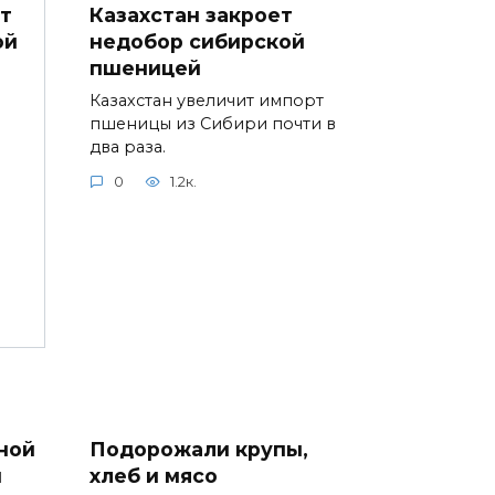
Казахстан закроет
т
недобор сибирской
ой
пшеницей
Казахстан увеличит импорт
пшеницы из Сибири почти в
два раза.
0
1.2к.
ной
Подорожали крупы,
ы
хлеб и мясо