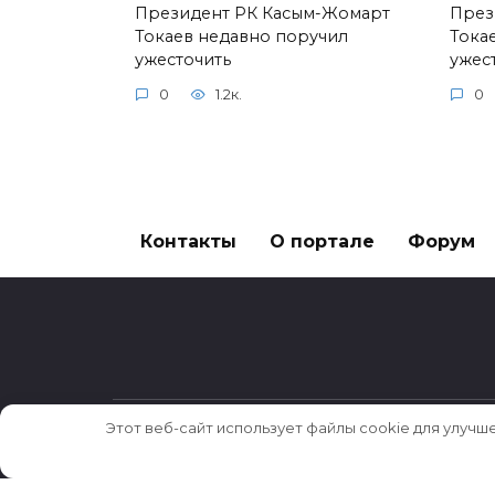
Президент РК Касым-Жомарт
През
Токаев недавно поручил
Тока
ужесточить
ужес
0
1.2к.
0
Контакты
О портале
Форум
Этот веб-сайт использует файлы cookie для улучш
© 2026 Истории ★ Новости ★ Факты ★ Оч