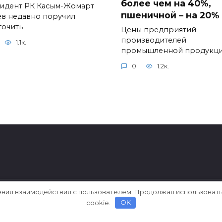
более чем на 40%,
идент РК Касым-Жомарт
пшеничной – на 20%
ев недавно поручил
точить
Цены предприятий-
производителей
1.1к.
промышленной продукц
0
1.2к.
ения взаимодействия с пользователем. Продолжая использовать
cookie.
OK
ерки