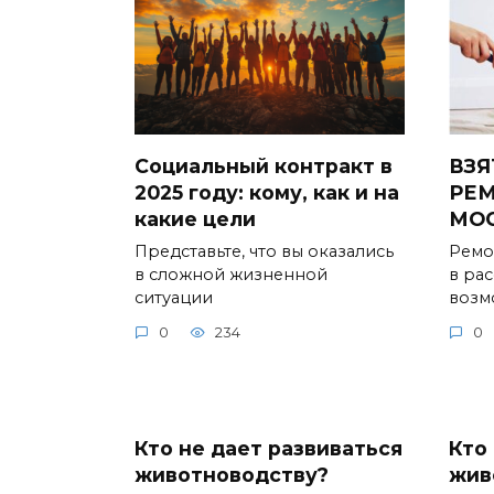
Социальный контракт в
ВЗЯ
2025 году: кому, как и на
РЕМ
какие цели
МО
Представьте, что вы оказались
Ремо
в сложной жизненной
в ра
ситуации
возм
0
234
0
Кто не дает развиваться
Кто
животноводству?
жив