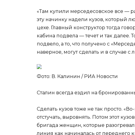
«Там купили мерседесовское все — рам
эту начинку надели кузов, который 
цехе. Главный конструктор тогда гово
кабина подвела — течет и так далее. Т
подвело, а то, что получено с «Мерсед
наверное, могут сделать и в случае 
Фото: В. Калинин / РИА Новости
Сталин всегда ездил на бронированн
Сделать кузов тоже не так просто. «Во
отстучать, выровнять. Потом этот кузо
бригада женщин, которые разогревали
линия как начиналась от переднего к