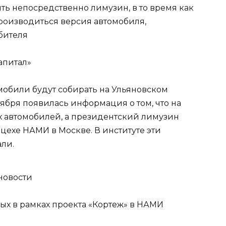
ть непосредственно лимузин, в то время как
 производиться версия автомобиля,
бителя
апитал»
мобили будут собирать на Ульяновском
ября появилась информация о том, что на
х автомобилей, а президентский лимузин
цехе НАМИ в Москве. В институте эти
али.
 новости
ых в рамках проекта «Кортеж» в НАМИ