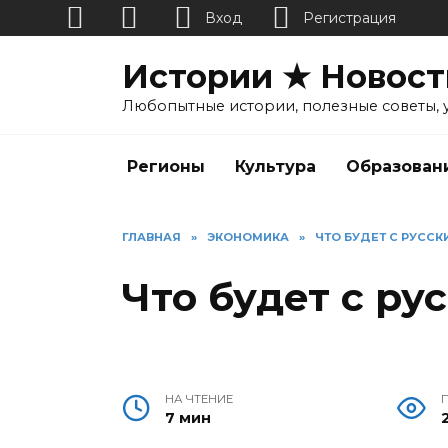
Вход
Регистрация
Перейти
Истории ★ Новост
к
содержанию
Любопытные истории, полезные советы, 
Регионы
Культура
Образован
ГЛАВНАЯ
»
ЭКОНОМИКА
»
ЧТО БУДЕТ С РУСС
Что будет с р
НА ЧТЕНИЕ
7 мин