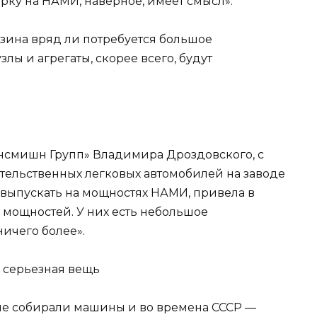
рку на НАМИ, наверное, имеет смысл».
узина вряд ли потребуется большое
злы и агрегаты, скорее всего, будут
нсмишн Групп» Владимира Дроздовского, с
ительственных легковых автомобилей на заводе
т выпускать на мощностях НАМИ, привела в
 мощностей. У них есть небольшое
ичего более».
 серьезная вещь
не собирали машины и во времена СССР —