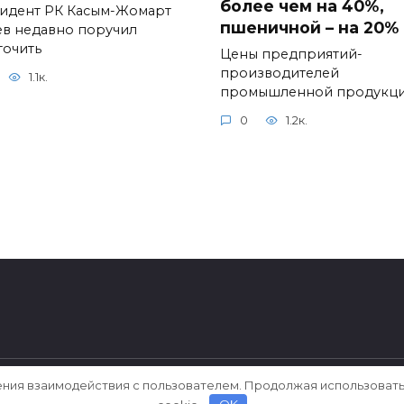
более чем на 40%,
идент РК Касым-Жомарт
пшеничной – на 20%
ев недавно поручил
точить
Цены предприятий-
производителей
1.1к.
промышленной продукц
0
1.2к.
ения взаимодействия с пользователем. Продолжая использовать