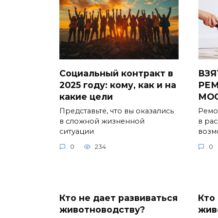
Социальный контракт в
ВЗЯ
2025 году: кому, как и на
РЕМ
какие цели
МО
Представьте, что вы оказались
Ремо
в сложной жизненной
в ра
ситуации
возм
0
234
0
Кто не дает развиваться
Кто
животноводству?
жив