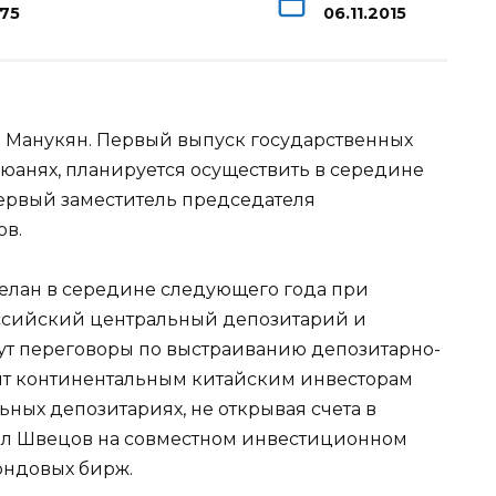
175
06.11.2015
 Манукян. Первый выпуск государственных
юанях, планируется осуществить в середине
первый заместитель председателя
ов.
делан в середине следующего года при
ссийский центральный депозитарий и
ут переговоры по выстраиванию депозитарно-
ит континентальным китайским инвесторам
ьных депозитариях, не открывая счета в
ил Швецов на совместном инвестиционном
ондовых бирж.