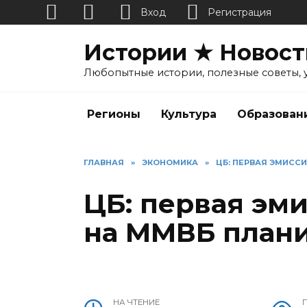
Вход
Регистрация
Перейти
Истории ★ Новост
к
содержанию
Любопытные истории, полезные советы, 
Регионы
Культура
Образован
ГЛАВНАЯ
»
ЭКОНОМИКА
»
ЦБ: ПЕРВАЯ ЭМИССИ
ЦБ: первая эм
на ММВБ планир
НА ЧТЕНИЕ