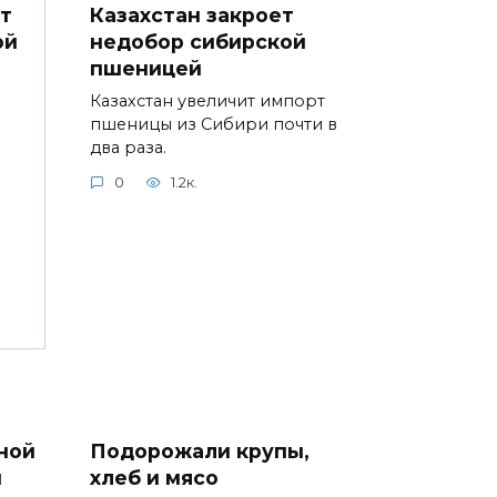
Казахстан закроет
т
недобор сибирской
ой
пшеницей
Казахстан увеличит импорт
пшеницы из Сибири почти в
два раза.
0
1.2к.
ной
Подорожали крупы,
ы
хлеб и мясо