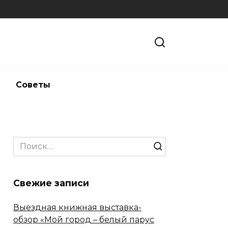
и
Советы
Search
for:
Свежие записи
Выездная книжная выставка-
обзор «Мой город – белый парус