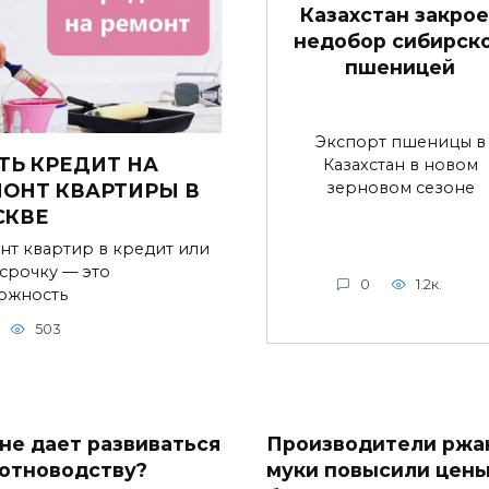
Казахстан закрое
недобор сибирск
пшеницей
Экспорт пшеницы в
ТЬ КРЕДИТ НА
Казахстан в новом
зерновом сезоне
ОНТ КВАРТИРЫ В
СКВЕ
нт квартир в кредит или
ссрочку — это
0
1.2к.
ожность
503
 не дает развиваться
Производители ржа
отноводству?
муки повысили цен