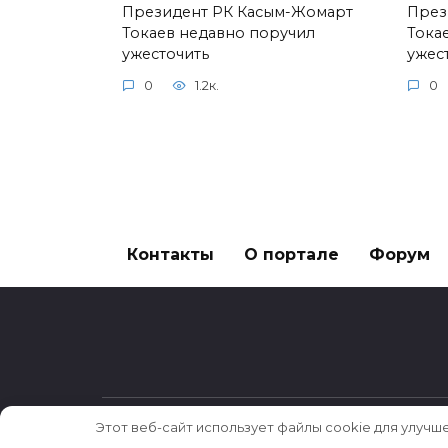
Президент РК Касым-Жомарт
През
Токаев недавно поручил
Тока
ужесточить
ужес
0
1.2к.
0
Контакты
О портале
Форум
Этот веб-сайт использует файлы cookie для улучш