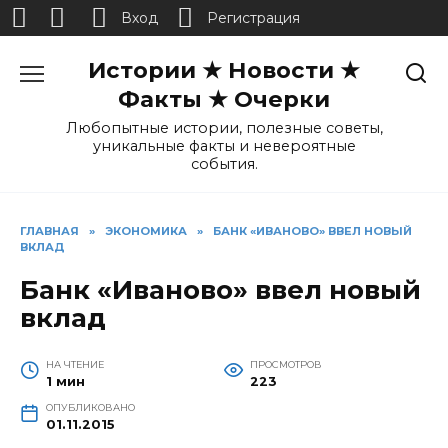
Вход
Регистрация
Перейти
Истории ★ Новости ★
к
содержанию
Факты ★ Очерки
Любопытные истории, полезные советы,
уникальные факты и невероятные
события.
ГЛАВНАЯ
»
ЭКОНОМИКА
»
БАНК «ИВАНОВО» ВВЕЛ НОВЫЙ
ВКЛАД
Банк «Иваново» ввел новый
вклад
НА ЧТЕНИЕ
ПРОСМОТРОВ
1 мин
223
ОПУБЛИКОВАНО
01.11.2015