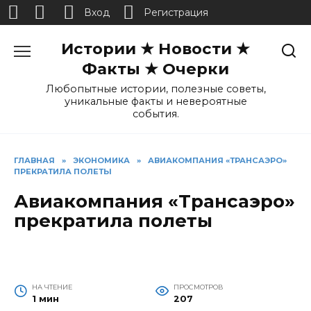
Вход
Регистрация
Перейти
Истории ★ Новости ★
к
содержанию
Факты ★ Очерки
Любопытные истории, полезные советы,
уникальные факты и невероятные
события.
ГЛАВНАЯ
»
ЭКОНОМИКА
»
АВИАКОМПАНИЯ «ТРАНСАЭРО»
ПРЕКРАТИЛА ПОЛЕТЫ
Авиакомпания «Трансаэро»
прекратила полеты
НА ЧТЕНИЕ
ПРОСМОТРОВ
1 мин
207