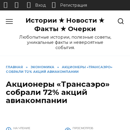
Вход
Регистрация
Перейти
Истории ★ Новости ★
к
содержанию
Факты ★ Очерки
Любопытные истории, полезные советы,
уникальные факты и невероятные
события.
ГЛАВНАЯ
»
ЭКОНОМИКА
»
АКЦИОНЕРЫ «ТРАНСАЭРО»
СОБРАЛИ 72% АКЦИЙ АВИАКОМПАНИИ
Акционеры «Трансаэро»
собрали 72% акций
авиакомпании
НА ЧТЕНИЕ
ПРОСМОТРОВ