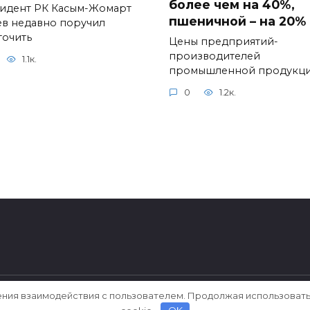
более чем на 40%,
идент РК Касым-Жомарт
пшеничной – на 20%
ев недавно поручил
точить
Цены предприятий-
производителей
1.1к.
промышленной продукц
0
1.2к.
ения взаимодействия с пользователем. Продолжая использовать