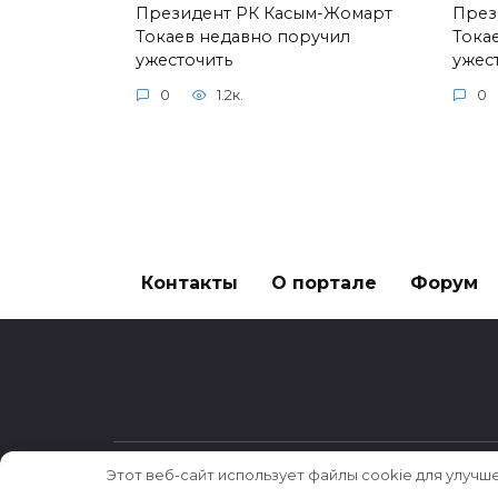
Президент РК Касым-Жомарт
През
Токаев недавно поручил
Тока
ужесточить
ужес
0
1.2к.
0
Контакты
О портале
Форум
Этот веб-сайт использует файлы cookie для улучш