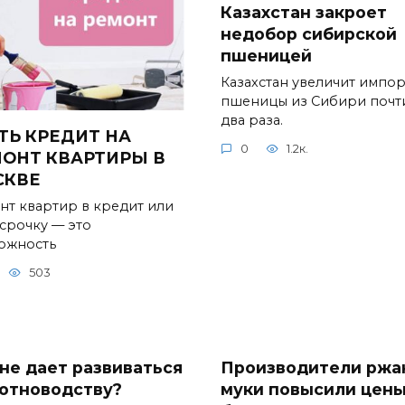
Казахстан закроет
недобор сибирской
пшеницей
Казахстан увеличит импор
пшеницы из Сибири почт
два раза.
ТЬ КРЕДИТ НА
0
1.2к.
ОНТ КВАРТИРЫ В
СКВЕ
нт квартир в кредит или
ссрочку — это
ожность
503
 не дает развиваться
Производители ржа
отноводству?
муки повысили цен