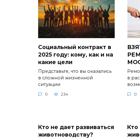
Социальный контракт в
ВЗЯ
2025 году: кому, как и на
РЕМ
какие цели
МО
Представьте, что вы оказались
Ремо
в сложной жизненной
в ра
ситуации
возм
0
234
0
Кто не дает развиваться
Кто
животноводству?
жив