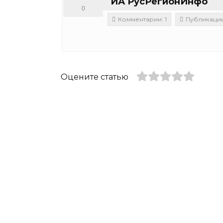
ИА РусРегионИнфо
0
Комментарии: 1
Публикации:
Оцените статью