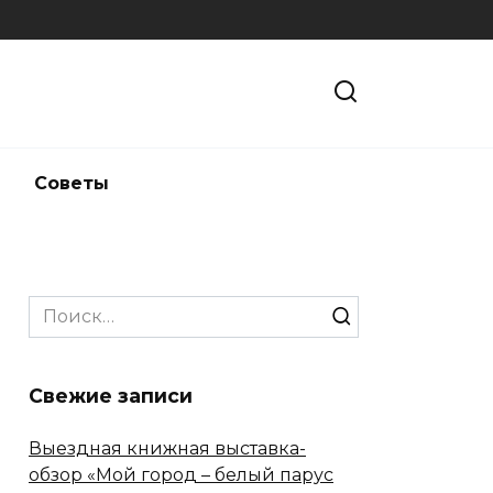
и
Советы
Search
for:
Свежие записи
Выездная книжная выставка-
обзор «Мой город – белый парус