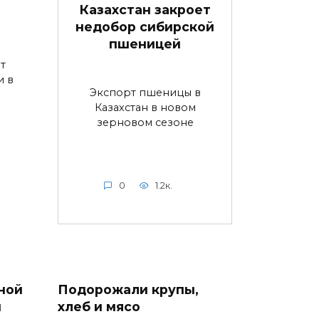
Казахстан закроет
недобор сибирской
пшеницей
т
и в
Экспорт пшеницы в
Казахстан в новом
зерновом сезоне
0
1.2к.
ной
Подорожали крупы,
ы
хлеб и мясо