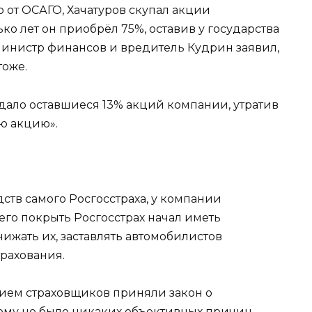
 от ОСАГО, Хачатуров скупал акции
ько лет он приобрёл 75%, оставив у государства
министр финансов и вредитель Кудрин заявил,
тоже.
одало оставшиеся 13% акций компании, утратив
ю акцию».
дств самого Росгосстраха, у компании
его покрыть Росгосстрах начал иметь
нижать их, заставлять автомобилистов
рахования.
ием страховщиков приняли закон о
ому не было никаких объективных причин.