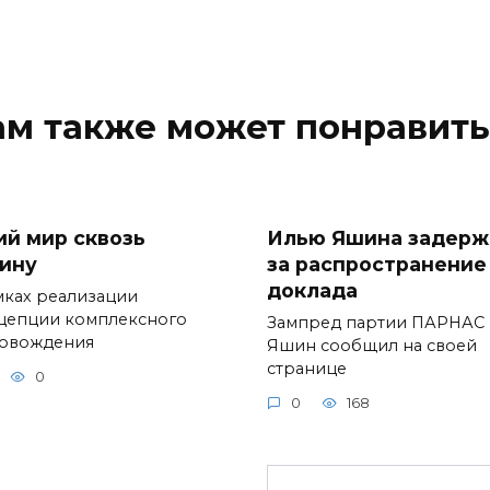
ам также может понравить
ий мир сквозь
Илью Яшина задерж
ину
за распространение
доклада
мках реализации
цепции комплексного
Зампред партии ПАРНАС 
овождения
Яшин сообщил на своей
странице
0
0
168