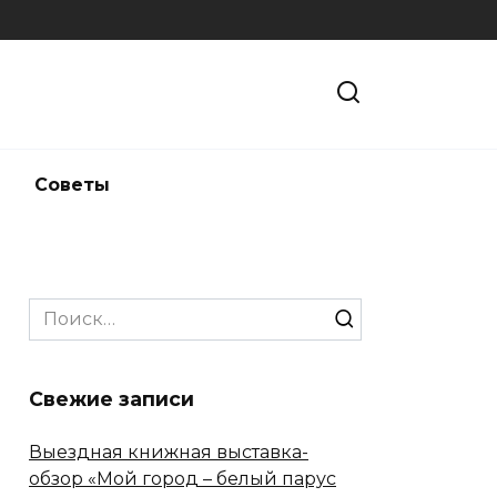
и
Советы
Search
for:
Свежие записи
Выездная книжная выставка-
обзор «Мой город – белый парус