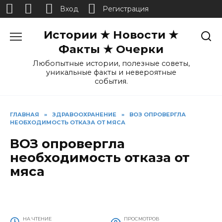
Вход
Регистрация
Перейти
Истории ★ Новости ★
к
содержанию
Факты ★ Очерки
Любопытные истории, полезные советы,
уникальные факты и невероятные
события.
ГЛАВНАЯ
»
ЗДРАВООХРАНЕНИЕ
»
ВОЗ ОПРОВЕРГЛА
НЕОБХОДИМОСТЬ ОТКАЗА ОТ МЯСА
ВОЗ опровергла
необходимость отказа от
мяса
НА ЧТЕНИЕ
ПРОСМОТРОВ