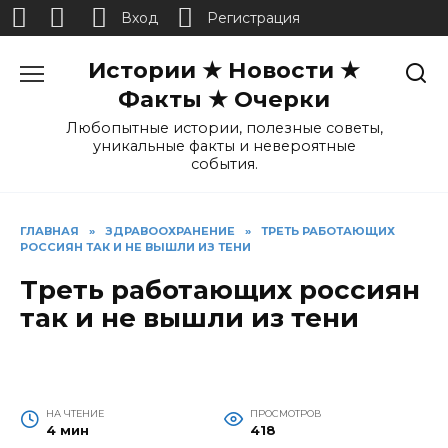
Вход
Регистрация
Перейти
Истории ★ Новости ★
к
содержанию
Факты ★ Очерки
Любопытные истории, полезные советы,
уникальные факты и невероятные
события.
ГЛАВНАЯ
»
ЗДРАВООХРАНЕНИЕ
»
ТРЕТЬ РАБОТАЮЩИХ
РОССИЯН ТАК И НЕ ВЫШЛИ ИЗ ТЕНИ
Треть работающих россиян
так и не вышли из тени
НА ЧТЕНИЕ
ПРОСМОТРОВ
4 мин
418