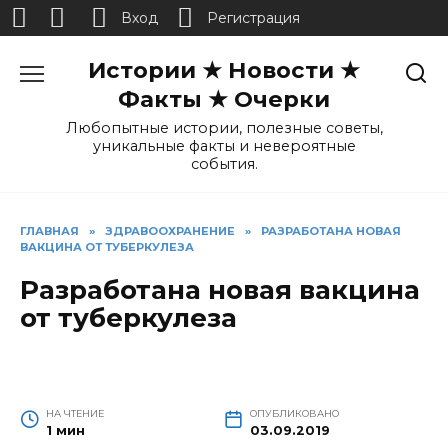
Вход
Регистрация
Перейти
Истории ★ Новости ★
к
содержанию
Факты ★ Очерки
Любопытные истории, полезные советы,
уникальные факты и невероятные
события.
ГЛАВНАЯ
»
ЗДРАВООХРАНЕНИЕ
»
РАЗРАБОТАНА НОВАЯ
ВАКЦИНА ОТ ТУБЕРКУЛЕЗА
Разработана новая вакцина
от туберкулеза
НА ЧТЕНИЕ
ОПУБЛИКОВАНО
1 мин
03.09.2019